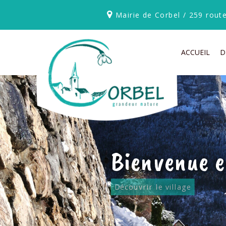
Mairie de Corbel / 259 rou
ACCUEIL
D
Bienvenue e
Découvrir le village