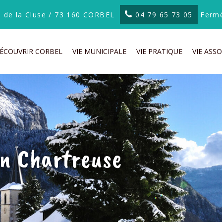
te de la Cluse / 73 160 CORBEL
04 79 65 73 05
Fermé
ÉCOUVRIR CORBEL
VIE MUNICIPALE
VIE PRATIQUE
VIE ASSO
n Chartreuse