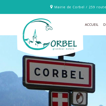
Mairie de Corbel / 259 rou
ACCUEIL
D