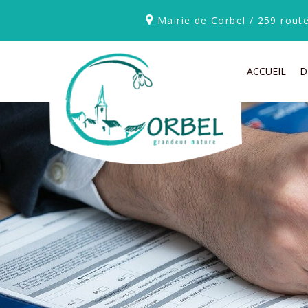
Mairie de Corbel / 259 rou
ACCUEIL
D