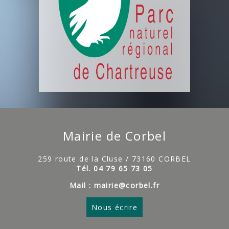
Mairie de Corbel
259 route de la Cluse / 73160 CORBEL
Tél. 04 79 65 73 05
Mail : mairie@corbel.fr
Nous écrire