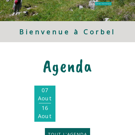
Corbel Touristique
Bienvenue à Corbel
Agenda
07
Aout
16
Aout
Festival Les nuits
en forêt
TOUT L'AGENDA